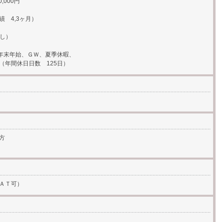
,000円
 4,3ヶ月）
なし）
年末年始、ＧＷ、夏季休暇、
間休日日数 125日）
方
ＡＴ可）