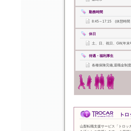
勤務時間
8:45～17:15 (休憩
休日
土、日、祝日、GW,年
待遇・福利厚生
各種保険完備,退職金制度
山梨転職支援サービス「トロッ