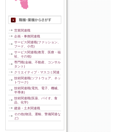
営業関連職
企画・事務関連職
サービス関連職(ファッション、
フード、小売)
サービス関連職(教育、医療・福
祉、その他)
専門職(金融、不動産、コンサル
タント)
クリエイティブ・マスコミ関連
技術関連職(ソフトウェア、ネッ
トワーク)
技術関連職(電気、電子、機械、
半導体)
技術関連職(医薬、バイオ、食
品、化学)
建築・土木関連職
その他(物流、運輸、警備関連な
ど)