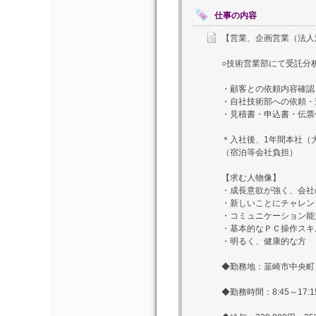
仕事の内容
【営業、企画営業（法人
○技術営業部にて受託分
・顧客との依頼内容確認
・自社技術部への依頼・
・見積書・申込書・伝票
＊入社後、1年間本社（
（宿泊等会社負担）
【求む人物像】
・成長意欲が強く、会社
・新しいことにチャレン
・コミュニケーション能
・基本的なＰＣ操作スキ
・明るく、健康的な方
◆勤務地：韮崎市中央町
◆勤務時間：8:45～17: