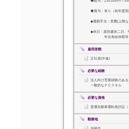
◆給与：230,000円～350
◆賞与：有り（前年度実績
◆通勤手当：実費(上限
◆休日：原則週休二日、
年次有給休暇等（年
雇用形態
正社員(中途)
必要な経験
法人向け営業経験のある
一般的なＰＣスキル
必要な資格
普通自動車運転免許証（
勤務地
韮崎市