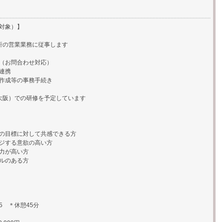
対象）】
析の営業業務に従事します
（お問合わせ対応）
連携
作成等の事務手続き
大阪）での研修を予定しています
の目標に対して共感できる方
ジする意欲の高い方
力が高い方
ルのある方
15 ＊休憩45分