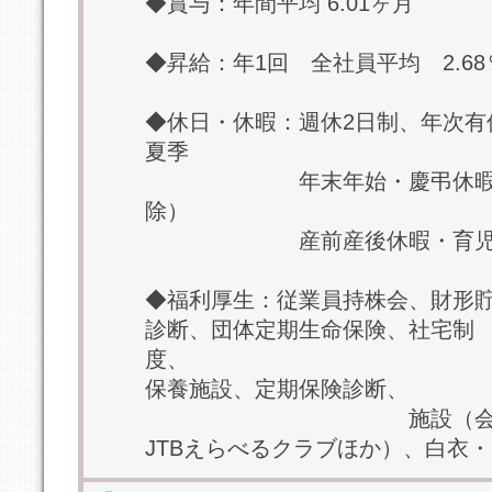
◆賞与：年間平均 6.01ヶ月
◆昇給：年1回 全社員平均 2.68
◆休日・休暇：週休2日制、年次有
夏季
年末年始・慶弔休暇ほか＊
除）
産前産後休暇・育児休暇
◆福利厚生：従業員持株会、財形
診断、団体定期生命保険、社宅制
度
保養施設、定期保険診断、
施設（会員制リゾ
JTBえらべるクラブほか）、白衣