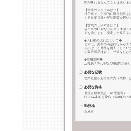
問が断れるなんてことはありま
【営業のスタイルは？】
社用車で、定期的に既存顧客を訪
する提案営業や現地調査を行い
【営業のしやすさは？】
省エネやCO2などのガスエネ
アを誇ります。安定した発注を
◆入社後の流れについて◆
まずは、先輩の商談同行からス
るのは二ヶ月後を目安にしてい
て取扱製品は多く、仕事をしな
◆雇用形態◆
正社員＊3ヶ月の試用期間があ
必要な経験
営業経験をお持ちの方（業界、
必要な資格
普通自動車免許（AT限定可）
PCの基本的な操作（Word,Exce
勤務地
北杜市