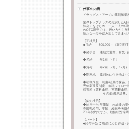
仕事の内容
ドラッグストアーでの薬剤師業
業界トップクラスの充実した研
強会）をはじめ、一人一人の経
のOTC販売では、若い方から
新たな一歩を踏み出してみませ
【正社員】
◆月給 300,000～（薬剤師手当
◆諸手当 通勤交通費、育児･役
◆昇給 年1回（4月）
◆賞与 年2回（7月、12月）
◆勤務地 原則的に住居地より
◆福利厚生 制度/社員持株会
児休業延長制度、復職フォロー
保養所（蓼科山荘、南箱根山荘
その他/健康診断、優秀販
【契約社員】
◆給与手当 年俸制 未経験の場合
※前職給与、年齢、経験を考慮
※1年契約ですが、勤務状況等
【パート】
◆給与手当 ご相談に応じ待遇