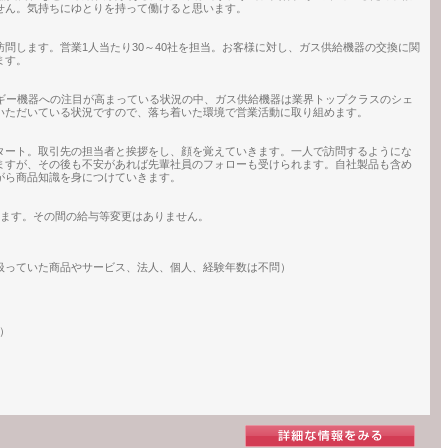
せん。気持ちにゆとりを持って働けると思います。
問します。営業1人当たり30～40社を担当。お客様に対し、ガス供給機器の交換に関
ます。
ルギー機器への注目が高まっている状況の中、ガス供給機器は業界トップクラスのシェ
いただいている状況ですので、落ち着いた環境で営業活動に取り組めます。
タート。取引先の担当者と挨拶をし、顔を覚えていきます。一人で訪問するようにな
ますが、その後も不安があれば先輩社員のフォローも受けられます。自社製品も含め
がら商品知識を身につけていきます。
ります。その間の給与等変更はありません。
扱っていた商品やサービス、法人、個人、経験年数は不問）
l）