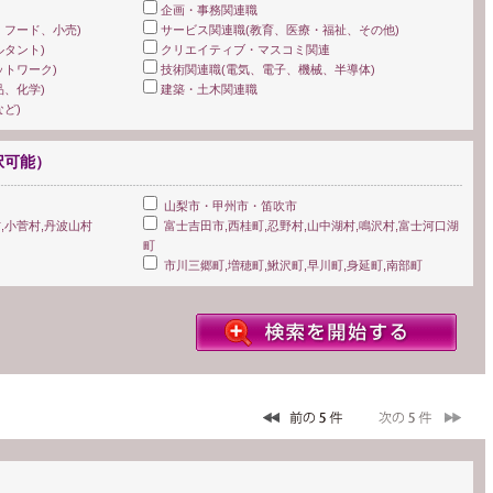
企画・事務関連職
、フード、小売)
サービス関連職(教育、医療・福祉、その他)
タント)
クリエイティブ・マスコミ関連
ットワーク)
技術関連職(電気、電子、機械、半導体)
、化学)
建築・土木関連職
ど)
択可能）
山梨市・甲州市・笛吹市
,小菅村,丹波山村
富士吉田市,西桂町,忍野村,山中湖村,鳴沢村,富士河口湖
町
市川三郷町,増穂町,鰍沢町,早川町,身延町,南部町
）