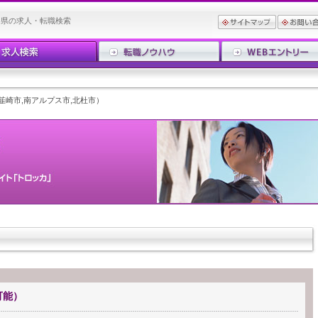
梨県の求人・転職検索
韮崎市,南アルプス市,北杜市）
可能）