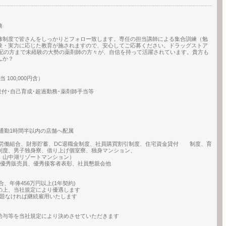
務
修制度で皆さんをしっかりとフォロー致します。専任の担当講師による集合訓練（勉
験・実力に応じた教育が施されますので、安心してご応募ください。ドラッグストア
年配の方まで未経験の大勢の薬剤師の方々が、自信を持って活躍されています。貴方も
んか？
 100,000円含）
付･自己育成･超過勤務･薬剤師手当等
通勤1時間半以内の店舗へ配属
、労働組合、財形貯蓄、DC退職金制度、社員購買割引制度、住宅資金貸付 制度、育
制度、男子独身寮、借り上げ個室寮、独身マンション、
、山中湖リゾートマンション）
売員、優秀接客者表彰、社員懇親会他
、年俸456万円以上(1年契約)
の上、当社規定により優遇します
問題なければ継続雇用いたします
・給与等を当社規定により決めさせていただきます