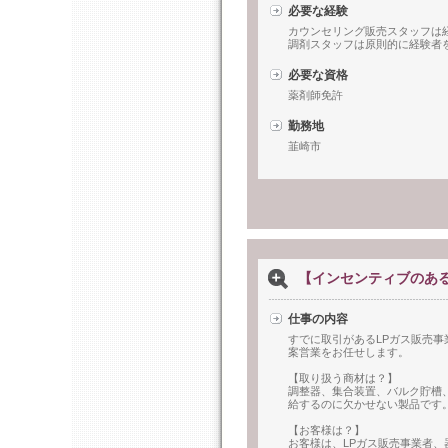
必要な経験
カウンセリング販売スタッフは
調剤スタッフは原則的に経験者
必要な資格
薬剤師免許
勤務地
韮崎市
【インセンティブのあ
仕事の内容
すでに取引があるLPガス販売
案営業をお任せします。
【取り扱う商材は？】
調整器、集合装置、バルク貯槽
給するのに欠かせない製品です
【お客様は？】
お客様は、LPガス販売事業者