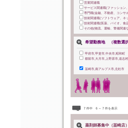
営業関連職
サービス関連職(ファッション
専門職(金融、不動産、コンサル
技術関連職(ソフトウェア、ネ
技術関連職(医薬、バイオ、食品
その他(物流、運輸、警備関連な
希望勤務地 （複数選
甲府市,甲斐市,中央市,昭和町
都留市,大月市,上野原市,道志村
韮崎市,南アルプス市,北杜市
7 件中 6 ～ 7 件を表示
薬剤師募集中（韮崎店