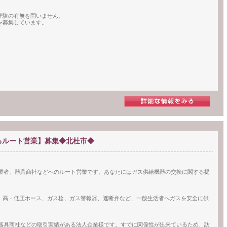
経験の有無を問いません。
を募集しています。
るルート営業】募集◆北杜市◆
事業者、器具商社などへのルート営業です。あなたにはガス供給機器の交換に関する提
、高・低圧ホース、ガス栓、ガス警報器、遮断弁など、一般生活者へガスを安全に供
。
、器具商社などの取引実績がある法人企業様です。すでに関係性が出来ているため、訪