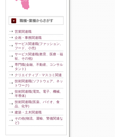
営業関連職
企画・事務関連職
サービス関連職(ファッション、
フード、小売)
サービス関連職(教育、医療・福
祉、その他)
専門職(金融、不動産、コンサル
タント)
クリエイティブ・マスコミ関連
技術関連職(ソフトウェア、ネッ
トワーク)
技術関連職(電気、電子、機械、
半導体)
技術関連職(医薬、バイオ、食
品、化学)
建築・土木関連職
その他(物流、運輸、警備関連な
ど)